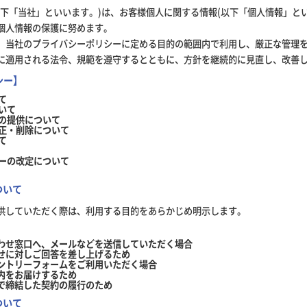
以下「当社」といいます。)は、お客様個人に関する情報(以下「個人情報」と
個人情報の保護に努めます。
、当社のプライバシーポリシーに定める目的の範囲内で利用し、厳正な管理
に適用される法令、規範を遵守するとともに、方針を継続的に見直し、改善
シー】
て
ついて
への提供について
訂正・削除について
て
シーの改定について
ついて
供していただく際は、利用する目的をあらかじめ明示します。
わせ窓口へ、メールなどを送信していただく場合
せに対しご回答を差し上げるため
ントリーフォームをご利用いただく場合
内をお届けするため
で締結した契約の履行のため
ついて