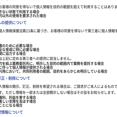
お客様の同意を得ないで個人情報を目的の範囲を超えて利用することはあり
きない状態で利用する場合
的以外の使用を要求された場合
への提供について
個人情報保護法第23条に基づき、お客様の同意を得ないで第三者に個人情報
護のために必要な場合
全な育成に特に必要な場合
関に協力する場合
は上記に定める第三者への提供に該当しません。
約を結ぶ業務委託先に、明示した目的の範囲内で業務を委託する場合
に伴って個人情報が提供される場合
利用において、共同利用者の範囲、目的をあらかじめ明示している場合
訂正・削除について
人情報の開示、訂正、削除を希望される場合は、ご請求がご本人によるもの
す。ただし情報を一部または全部開示しない場合はその旨をお知らせします
権利、利益を害する場合
著しい支障を及ぼす場合
ことになる場合
歴情報について