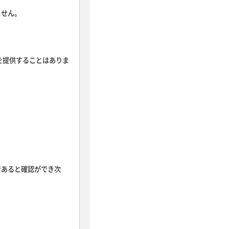
ません。
を提供することはありま
であると確認ができ次
。