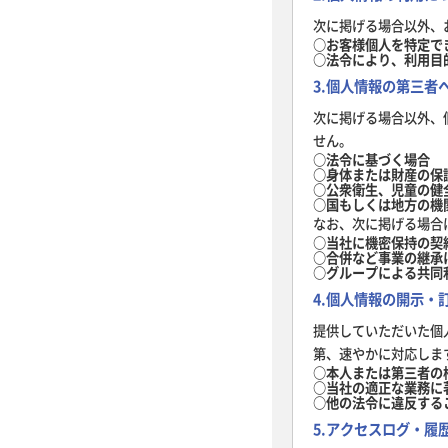
次に掲げる場合以外、
○お客様個人を特定で
○法令により、利用目
3.個人情報の第三者
次に掲げる場合以外、
せん。
○法令に基づく場合
○身体または財産の保
○公衆衛生、児童の健
○国もしくは地方の機
なお、次に掲げる場合
○当社に機密保持の契
○合併など事業の継承
○グループによる共同
4.個人情報の開示・
提供していただいた個
第、速やかに対応しま
○本人または第三者の
○当社の適正な業務に
○他の法令に違反する
5.アクセスログ・履