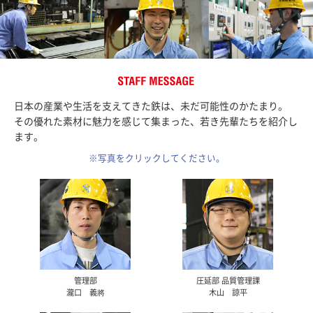
STAFF MESSAGE
日本の産業や生活を支えてきた鉄は、未だ可能性のかたまり。
その優れた素材に魅力を感じて集まった、若き先輩たちを紹介し
ます。
※写真をクリックしてください。
管理部
圧延部 品質管理課
瀧口 義將
木山 諒平