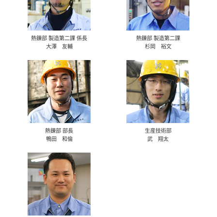
熱錬部 製造第二課 係長
熱錬部 製造第二課
大澤 友輔
杉岡 裕文
熱錬部 部長
生産技術部
鴨田 和倫
武 翔太